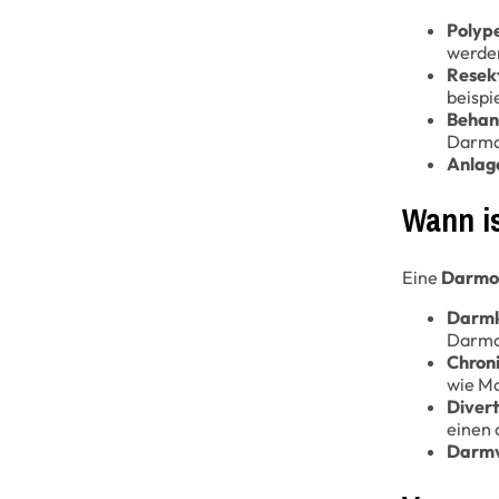
Polyp
werden
Resek
beispi
Behand
Darma
Anlag
Wann i
Eine
Darmo
Darmk
Darmab
Chron
wie Mo
Diverti
einen 
Darmv