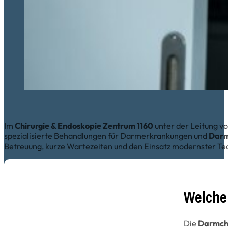
Im
Chirurgie & Endoskopie Zentrum 1160
unter der Leitung v
spezialisierte Behandlungen für Darmerkrankungen und
Darm
Betreuung, kurze Wartezeiten und den Einsatz modernster Tec
Welche
Die
Darmchi